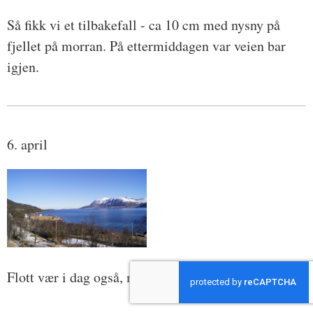
Så fikk vi et tilbakefall - ca 10 cm med nysny på
fjellet på morran. På ettermiddagen var veien bar
igjen.
6. april
Flott vær i dag også, men litt vind utpå dagen.