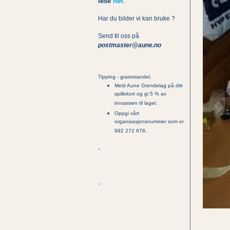
lese
her.
Har du bilder vi kan bruke ?
Send til oss på
postmaster@aune.no
Tipping - grasrotandel.
Meld Aune Grendelag på ditt
spillekort og gi 5 % av
innsatsen til laget.
Oppgi vårt
organisasjonsnummer som er
992 272 678.
-
-