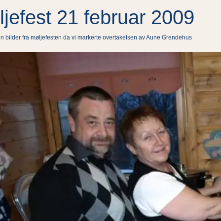
jefest 21 februar 2009
n bilder fra møljefesten da vi markerte overtakelsen av Aune Grendehus