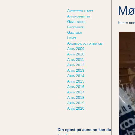
Møl
Aktiviteter i laget
Arrangementer
Gamle bilder
Her er noe
Bildegalleri
Gjestebok
Linker
Andre lag og foreninger
Arkiv 2009
Arkiv 2010
Arkiv 2011
Arkiv 2012
Arkiv 2013
Arkiv 2014
Arkiv 2015
Arkiv 2016
Arkiv 2017
Arkiv 2018
Arkiv 2019
Arkiv 2020
Din epost på aune.no kan du