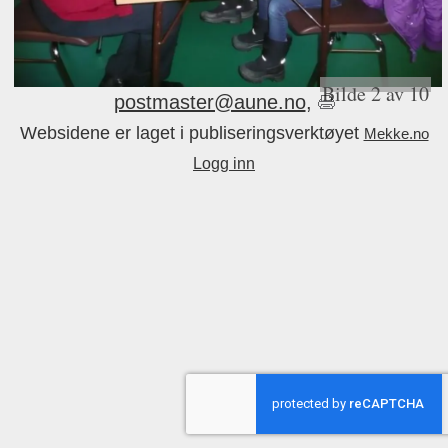
Aune Grendelag, Aune, 9402 HARSTAD, Tlf.:
41634560 / 99249878, E-post:
Bilde 2 av 10
postmaster@aune.no
,
Websidene er laget i publiseringsverktøyet
Mekke.no
Logg inn