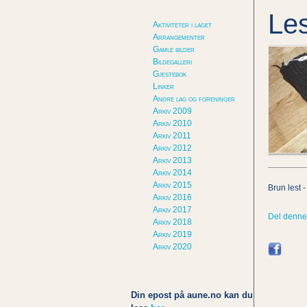
Les
Aktiviteter i laget
Arrangementer
Gamle bilder
Bildegalleri
Gjestebok
Linker
Andre lag og foreninger
Arkiv 2009
Arkiv 2010
Arkiv 2011
Arkiv 2012
Arkiv 2013
Arkiv 2014
Arkiv 2015
Brun lest -
Arkiv 2016
Arkiv 2017
Del denne
Arkiv 2018
Arkiv 2019
Arkiv 2020
Din epost på aune.no kan du