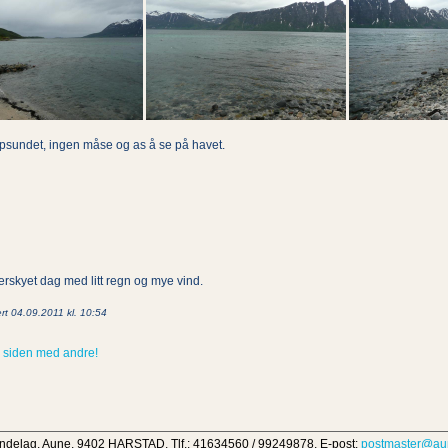
oppsundet, ingen måse og as å se på havet.
rskyet dag med litt regn og mye vind.
rt 04.09.2011 kl. 10:54
 siden med andre!
ndelag, Aune, 9402 HARSTAD, Tlf.: 41634560 / 99249878, E-post:
postmaster@au