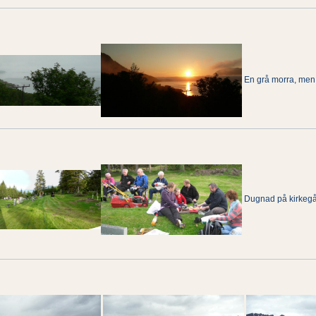
En grå morra, men f
Dugnad på kirkegår