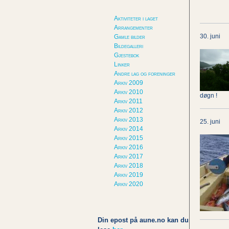
Aktiviteter i laget
Arrangementer
30. juni
Gamle bilder
Bildegalleri
Gjestebok
Linker
Andre lag og foreninger
Arkiv 2009
Arkiv 2010
døgn !
Arkiv 2011
Arkiv 2012
Arkiv 2013
25. juni
Arkiv 2014
Arkiv 2015
Arkiv 2016
Arkiv 2017
Arkiv 2018
Arkiv 2019
Arkiv 2020
Din epost på aune.no kan du