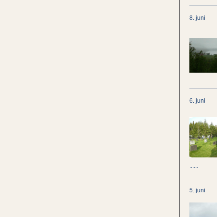
8. juni
6. juni
......
5. juni