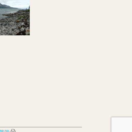
ne.no
,