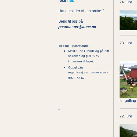
lese
her.
24. juni
Har du bilder vi kan bruke ?
Send til oss på
postmaster@aune.no
23. juni
Tipping - grasrotandel.
Meld Aune Grendelag på ditt
spillekort og gi 5 % av
innsatsen til laget.
Oppgi vårt
organisasjonsnummer som er
992 272 678.
-
for grillin
-
22. juni