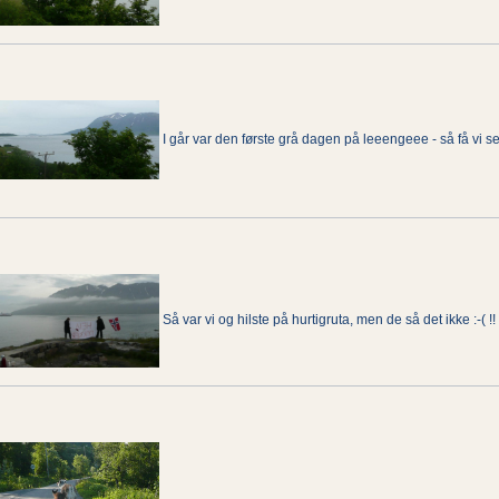
I går var den første grå dagen på leeengeee - så få vi 
Så var vi og hilste på hurtigruta, men de så det ikke :-( !!