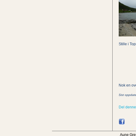
Stille i T
Nok en ove
Sist oppdate
Del denne
Aune Gre