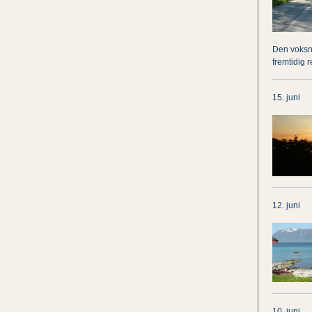
Den voksne
fremtidig r
15. juni
12. juni
10. juni