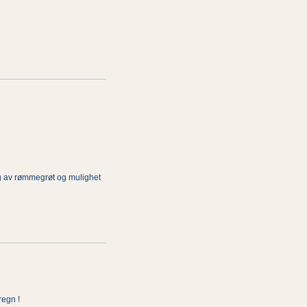
lg av rømmegrøt og mulighet
regn !