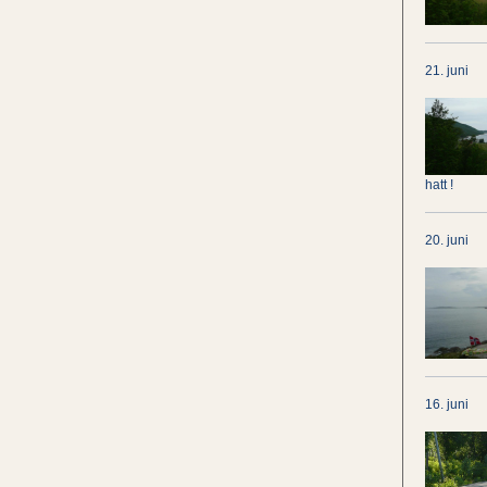
21. juni
hatt !
20. juni
16. juni