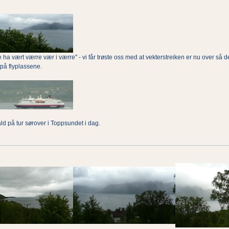
 ha vært værre vær i værre" - vi får trøste oss med at vekterstreiken er nu over så d
på flyplassene.
d på tur sørover i Toppsundet i dag.