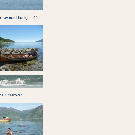
traveren i hurtigruteflåten.
på tur sørover.