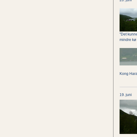
20. juni
"Det kunne
mindre kø 
Kong Haral
19. juni