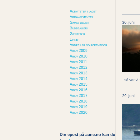
Aktiviteter i laget
Arrangementer
Gamle bilder
30. juni
Bildegalleri
Gjestebok
Linker
Andre lag og foreninger
Arkiv 2009
Arkiv 2010
Arkiv 2011
Arkiv 2012
Arkiv 2013
Arkiv 2014
- så var v
Arkiv 2015
Arkiv 2016
Arkiv 2017
29. juni
Arkiv 2018
Arkiv 2019
Arkiv 2020
Din epost på aune.no kan du