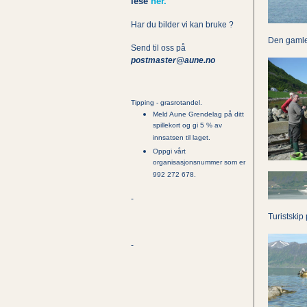
lese
her.
Har du bilder vi kan bruke ?
Den gamle 
Send til oss på
postmaster@aune.no
Tipping - grasrotandel.
Meld Aune Grendelag på ditt
spillekort og gi 5 % av
innsatsen til laget.
Oppgi vårt
organisasjonsnummer som er
992 272 678.
-
Turistskip 
-