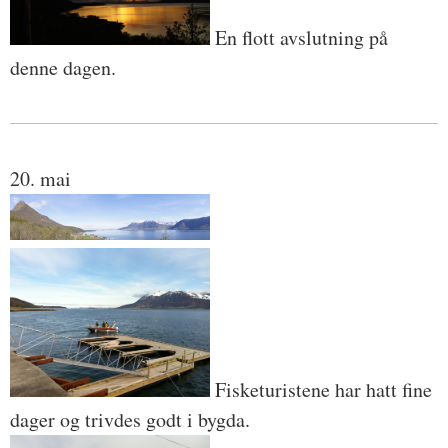
En flott avslutning på
denne dagen.
20. mai
Fisketuristene har hatt fine
dager og trivdes godt i bygda.