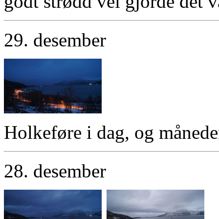
godt strødd vei gjorde det v
29. desember
Holkeføre i dag, og månede
28. desember