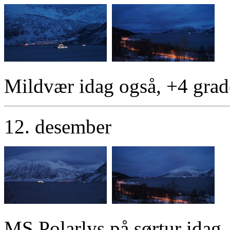
Mildvær idag også, +4 gra
12. desember
MS Polarlys på sørtur idag.